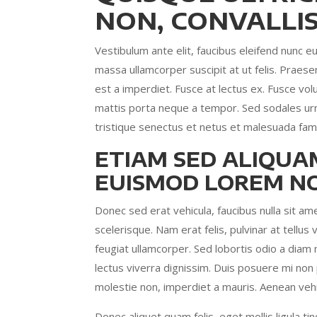
NON, CONVALLIS
Vestibulum ante elit, faucibus eleifend nunc eu
massa ullamcorper suscipit at ut felis. Praese
est a imperdiet. Fusce at lectus ex. Fusce volu
mattis porta neque a tempor. Sed sodales urna t
tristique senectus et netus et malesuada fam
ETIAM SED ALIQUA
EUISMOD LOREM NO
Donec sed erat vehicula, faucibus nulla sit am
scelerisque. Nam erat felis, pulvinar at tellus
feugiat ullamcorper. Sed lobortis odio a diam 
lectus viverra dignissim. Duis posuere mi non 
molestie non, imperdiet a mauris. Aenean vehic
Donec aliquet quam felis, eget mollis ligula ti