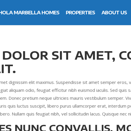
HOLA MARBELLA HOMES
PROPERTIES
ABOUT US
 DOLOR SIT AMET, 
IT.
amet dignissim elit maximus. Suspendisse sit amet semper eros, 
giat aliquam odio, feugiat efficitur nibh euismod iaculis. Sed quis sa
lorem. Donec pretium neque ultricies mauris vestibulum semper. V
 quis luctus suscipit, libero purus ullamcorper erat, interdum pos
ero. Nullam quis feugiat nibh, vel sollicitudin lacus. Quisque nec ni
ES NUNC CONVALLIS, M