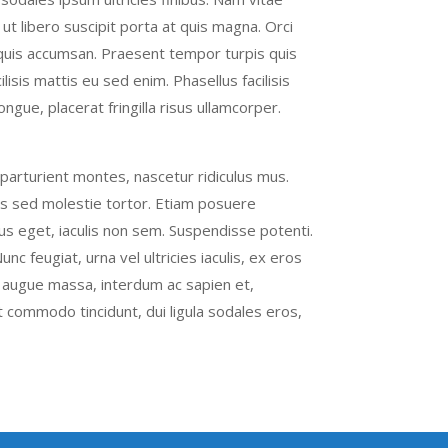
ut libero suscipit porta at quis magna. Orci
quis accumsan. Praesent tempor turpis quis
sis mattis eu sed enim. Phasellus facilisis
ngue, placerat fringilla risus ullamcorper.
parturient montes, nascetur ridiculus mus.
ris sed molestie tortor. Etiam posuere
pus eget, iaculis non sem. Suspendisse potenti.
nc feugiat, urna vel ultricies iaculis, ex eros
Ut augue massa, interdum ac sapien et,
 commodo tincidunt, dui ligula sodales eros,