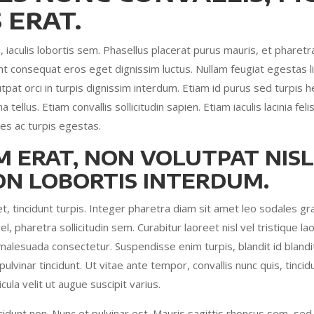
 ERAT.
, iaculis lobortis sem. Phasellus placerat purus mauris, et pharetra 
nt consequat eros eget dignissim luctus. Nullam feugiat egestas l
tpat orci in turpis dignissim interdum. Etiam id purus sed turpis he
ellus. Etiam convallis sollicitudin sapien. Etiam iaculis lacinia f
es ac turpis egestas.
M ERAT, NON VOLUTPAT NISL
N LOBORTIS INTERDUM.
et, tincidunt turpis. Integer pharetra diam sit amet leo sodales g
 vel, pharetra sollicitudin sem. Curabitur laoreet nisl vel tristique
malesuada consectetur. Suspendisse enim turpis, blandit id blandit
pulvinar tincidunt. Ut vitae ante tempor, convallis nunc quis, tin
ula velit ut augue suscipit varius.
ncidunt non. Nunc et pulvinar est. Mauris sagittis rhoncus sem, sed