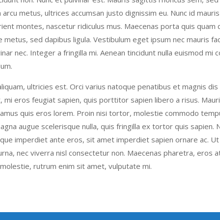
 arcu metus, ultrices accumsan justo dignissim eu. Nunc id mauris 
rient montes, nascetur ridiculus mus. Maecenas porta quis quam 
metus, sed dapibus ligula. Vestibulum eget ipsum nec mauris facili
r nec. Integer a fringilla mi. Aenean tincidunt nulla euismod mi co
dum.
uam, ultricies est. Orci varius natoque penatibus et magnis dis 
 mi eros feugiat sapien, quis porttitor sapien libero a risus. Mau
. Vivamus quis eros lorem. Proin nisi tortor, molestie commodo tem
na augue scelerisque nulla, quis fringilla ex tortor quis sapien. Nu
Quisque imperdiet ante eros, sit amet imperdiet sapien ornare ac. 
na, nec viverra nisl consectetur non. Maecenas pharetra, eros at
s molestie, rutrum enim sit amet, vulputate mi.