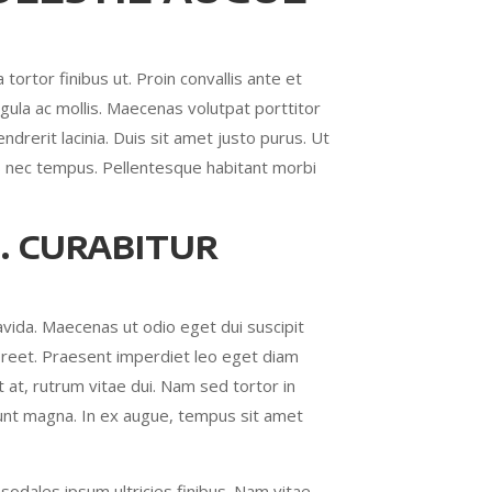
tortor finibus ut. Proin convallis ante et
igula ac mollis. Maecenas volutpat porttitor
ndrerit lacinia. Duis sit amet justo purus. Ut
elis nec tempus. Pellentesque habitant morbi
. CURABITUR
ravida. Maecenas ut odio eget dui suscipit
 laoreet. Praesent imperdiet leo eget diam
 at, rutrum vitae dui. Nam sed tortor in
cidunt magna. In ex augue, tempus sit amet
 sodales ipsum ultricies finibus. Nam vitae