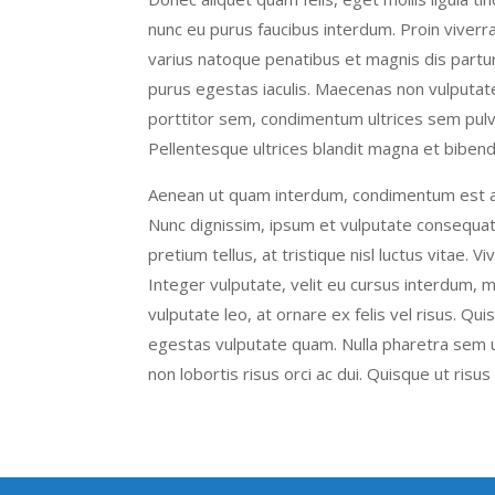
nunc eu purus faucibus interdum. Proin viverra
varius natoque penatibus et magnis dis partu
purus egestas iaculis. Maecenas non vulputate 
porttitor sem, condimentum ultrices sem pulvina
Pellentesque ultrices blandit magna et biben
Aenean ut quam interdum, condimentum est aliq
Nunc dignissim, ipsum et vulputate consequat,
pretium tellus, at tristique nisl luctus vitae
Integer vulputate, velit eu cursus interdum, mag
vulputate leo, at ornare ex felis vel risus. 
egestas vulputate quam. Nulla pharetra sem ur
non lobortis risus orci ac dui. Quisque ut risu